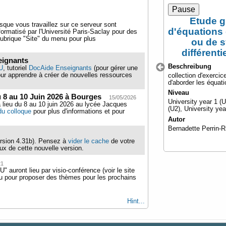
Pause
e de
Etude g
rsque vous travaillez sur ce serveur sont
s
d'équations d
formatisé par l'Université Paris-Saclay pour des
rubrique "Site" du menu pour plus
ou de 
différenti
ntification
seignants
Beschreibung
U
, tutoriel
DocAide Enseignants
(pour gérer une
ur apprendre à créer de nouvelles ressources
collection d'exerci
d'aborder les équatio
Niveau
 8 au 10 Juin 2026 à Bourges
15/05/2026
rin-Riou
University year 1 (U
 lieu du 8 au 10 juin 2026 au lycée Jacques
(U2), University yea
 du colloque
pour plus d'informations et pour
Autor
Bernadette Perrin-R
ersion 4.31b). Pensez à
vider le cache
de votre
eux de cette nouvelle version.
21
auront lieu par visio-conférence (voir le site
ou pour proposer des thèmes pour les prochains
Hint...