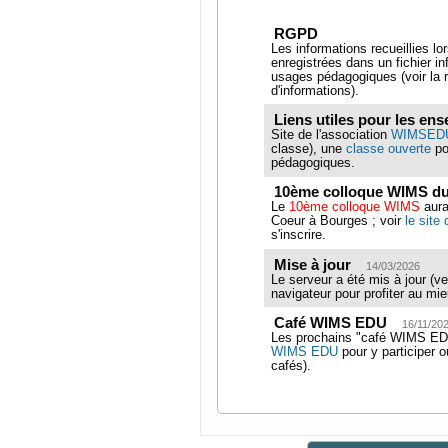
RGPD
Reconnaissanc
Les informations recueillies lo
champignon
enregistrées dans un fichier in
usages pédagogiques (voir la 
Beschreibung
d'informations).
collection d'exercices sur l'ide
Liens utiles pour les en
de champignons.
Site de l'association
WIMSED
Niveau
classe), une
classe ouverte
po
University year 1 (U1)
pédagogiques.
Autor
10ème colloque WIMS du
Annick Simon, Bernadette Per
Le
10ème colloque WIMS
aura
Coeur à Bourges ; voir
le site
s'inscrire.
Mise à jour
14/03/2026
Le serveur a été mis à jour (v
navigateur pour profiter au mi
Café WIMS EDU
16/11/20
Les prochains "café WIMS EDU" 
WIMS EDU
pour y participer 
cafés).