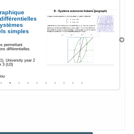
raphique
Syst
ifférentielles
systèmes
Beschre
els simples
collectio
différenti
Niveau
ces permettant
Universit
ns différentielles.
(U2), Uni
Autor
1), University year 2
Bernadett
r 3 (U3)
iou