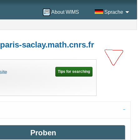
About WIMS
Sprache
paris-saclay.math.cnrs.fr
site
Tips for searching
Proben