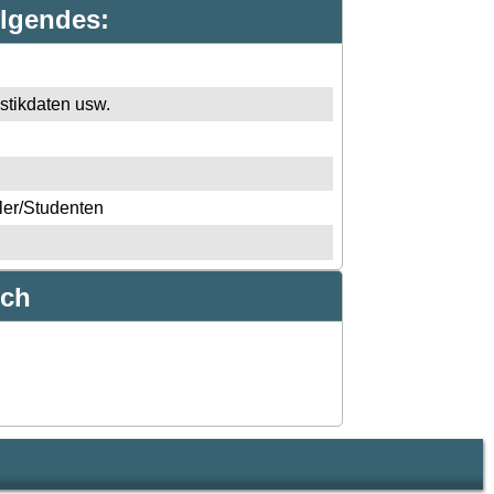
olgendes:
stikdaten usw.
ler/Studenten
uch